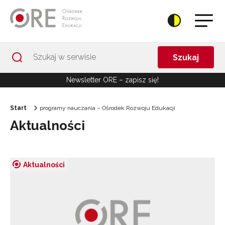
Przejdź do Nawigacji
Przejdź do stopki
Przejdź do treści artykułu
Szukaj
Newsletter ORE – zapisz się!
Start
programy nauczania – Ośrodek Rozwoju Edukacji
Aktualności
Aktualności