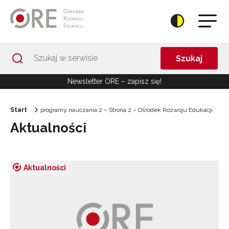
Przejdź do Nawigacji
Przejdź do stopki
Przejdź do treści artykułu
Szukaj
Newsletter ORE – zapisz się!
Start
programy nauczania 2 – Strona 2 – Ośrodek Rozwoju Edukacji
Aktualności
Aktualności