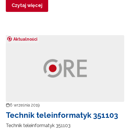
Czytaj więcej
Aktualności
Newsletter ORE
Zapisz się i bądź na bieżąco z najnowszymi
informacjami
o szkoleniach i programach.
Adres e-mail:
6 września 2019
Wyrażam zgodę na przetwarzanie moich danych
osobowych przez ORE w celach marketingowych.
Technik teleinformatyk 351103
Zapisuję się
Technik teleinformatyk 351103