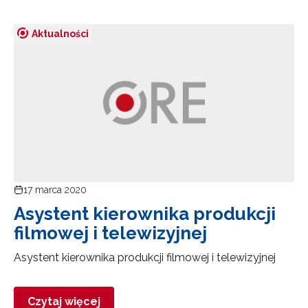
Aktualności
Newsletter ORE
Zapisz się i bądź na bieżąco z najnowszymi
informacjami
o szkoleniach i programach.
Adres e-mail:
17 marca 2020
Asystent kierownika produkcji
Wyrażam zgodę na przetwarzanie moich danych
osobowych przez ORE w celach marketingowych.
filmowej i telewizyjnej
Zapisuję się
Asystent kierownika produkcji filmowej i telewizyjnej
Czytaj więcej