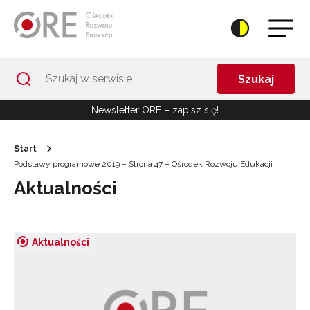
Przejdź do Nawigacji
Przejdź do stopki
Przejdź do treści artykułu
Szukaj
Newsletter ORE – zapisz się!
Start
Podstawy programowe 2019 – Strona 47 – Ośrodek Rozwoju Edukacji
Aktualności
Aktualności