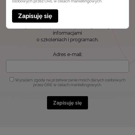
osobowych przez ORE w celach marketingowych.
Zapisuję się
Newsletter ORE
Zapisz się i bądź na bieżąco z najnowszymi
informacjami
o szkoleniach i programach.
Adres e-mail:
Wyrażam zgodę na przetwarzanie moich danych osobowych
przez ORE w celach marketingowych.
Zapisuję się