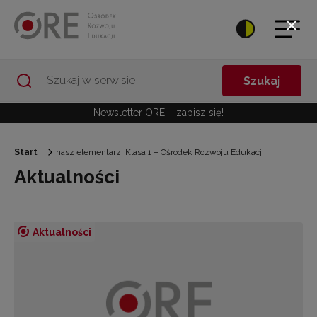
Przejdź do Nawigacji
Przejdź do stopki
Przejdź do treści artykułu
Szukaj
Newsletter ORE – zapisz się!
Start
nasz elementarz. Klasa 1 – Ośrodek Rozwoju Edukacji
Aktualności
Aktualności