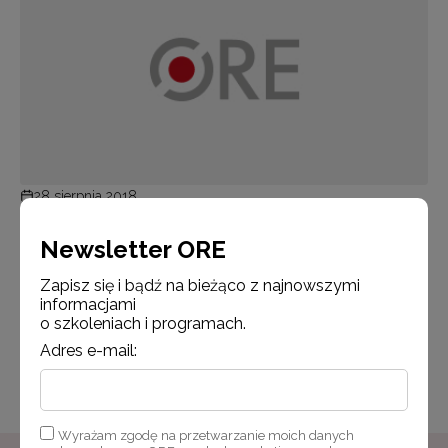
28 sierpnia 2018
Nasz elementarz – Jesień
Newsletter ORE
Nasz elementarz – Jesień
Zapisz się i bądź na bieżąco z najnowszymi
informacjami
o szkoleniach i programach.
Czytaj więcej
Adres e-mail:
Wyrażam zgodę na przetwarzanie moich danych