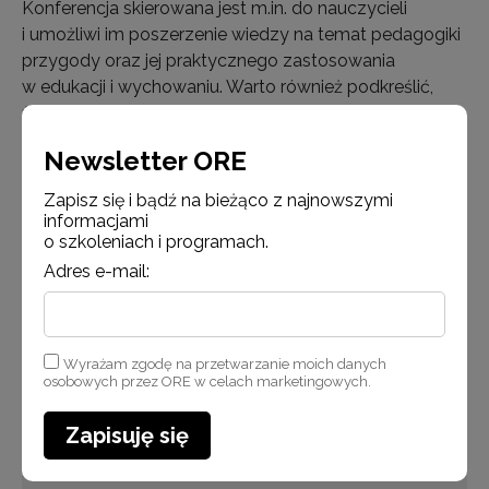
Konferencja skierowana jest m.in. do nauczycieli
i umożliwi im poszerzenie wiedzy na temat pedagogiki
przygody oraz jej praktycznego zastosowania
w edukacji i wychowaniu. Warto również podkreślić,
że konferencja – jak pokazały dotychczasowe d…
Newsletter ORE
Czytaj więcej
Zapisz się i bądź na bieżąco z najnowszymi
informacjami
o szkoleniach i programach.
Adres e-mail:
Aktualności
Wyrażam zgodę na przetwarzanie moich danych
osobowych przez ORE w celach marketingowych.
Zapisuję się