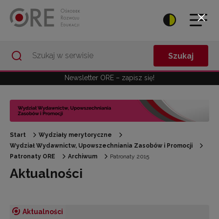
Przejdź do Nawigacji
Przejdź do stopki
Przejdź do treści artykułu
Szukaj
Newsletter ORE – zapisz się!
Start
Wydziały merytoryczne
Wydział Wydawnictw, Upowszechniania Zasobów i Promocji
Patronaty ORE
Archiwum
Patronaty 2015
Aktualności
Aktualności