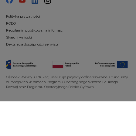
Polityka prywatności
RODO
Regulamin publikowania informacji
Skargi i wnioski
Deklaracja dostępności serwisu
Ośrodek Rozwoju Edukacji realizuje projekty dofinansowane z funduszy
europejskich w ramach Programu Operacyjnego Wiedza Edukacja
Rozwój oraz Programu Operacyjnego Polska Cyfrowa