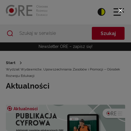
Przejdź do Nawigacji
Przejdź do stopki
Przejdź do treści artykułu
Szukaj
Newsletter ORE – zapisz się!
Start
Wydział Wydawnictw, Upowszechniania Zasobów i Promocji – Ośrodek
Rozwoju Edukacji
Aktualności
Aktualności