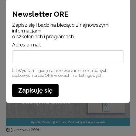
środowisko. Dlatego warto sięgnąć p…
Newsletter ORE
Zapisz się i bądź na bieżąco z najnowszymi
Czytaj więcej
informacjami
o szkoleniach i programach.
Adres e-mail:
Aktualności
Wyrażam zgodę na przetwarzanie moich danych
osobowych przez ORE w celach marketingowych.
Zapisuję się
3 czerwca 2026