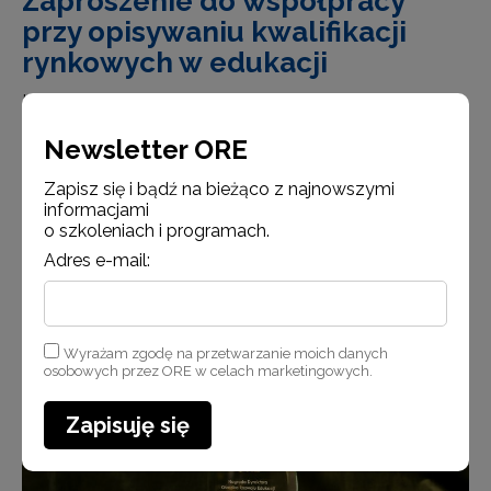
Zaproszenie do współpracy
przy opisywaniu kwalifikacji
rynkowych w edukacji
Instytut Badań Edukacyjnych zaprasza do współpracy
podmioty zainteresowane opisaniem kwalifikacji
Newsletter ORE
rynkowych dedykowanych nauczycielom.
Zapisz się i bądź na bieżąco z najnowszymi
informacjami
Czytaj więcej
o szkoleniach i programach.
Adres e-mail:
Aktualności
Wyrażam zgodę na przetwarzanie moich danych
osobowych przez ORE w celach marketingowych.
Zapisuję się