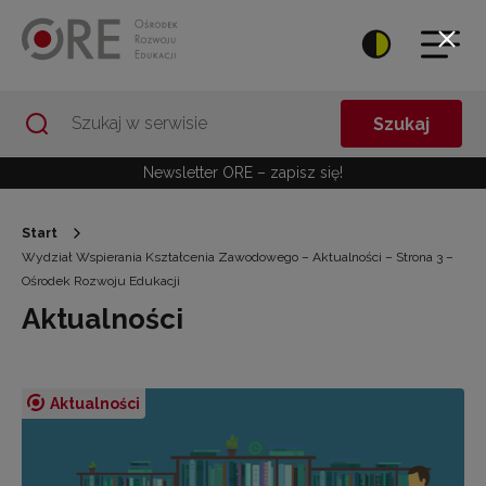
Przejdź do Nawigacji
Przejdź do stopki
Przejdź do treści artykułu
Szukaj
Newsletter ORE – zapisz się!
Start
Wydział Wspierania Kształcenia Zawodowego – Aktualności – Strona 3 –
Ośrodek Rozwoju Edukacji
Aktualności
Aktualności