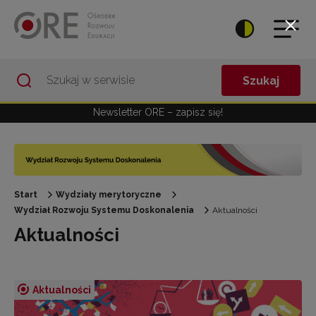
Przejdź do Nawigacji
Przejdź do stopki
Przejdź do treści artykułu
Szukaj
Newsletter ORE – zapisz się!
Start
Wydziały merytoryczne
Wydział Rozwoju Systemu Doskonalenia
Aktualności
Aktualności
Aktualności