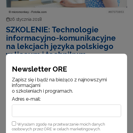
26 stycznia 2018
SZKOLENIE: Technologie
informacyjno-komunikacyjne
na lekcjach języka polskiego
w liceum i technikum
Wydział Innowacji i Rozwoju rozpoczyna rekrutację
Newsletter ORE
uczestników na szkolenie „Technologie informacyjno-
komunikacyjne na lekcjach języka polskiego w liceum
Zapisz się i bądź na bieżąco z najnowszymi
informacjami
i technikum”. Szkolenie odbędzie się w terminach
o szkoleniach i programach.
(do wyboru przez uczestników): 21–23 lutego br. lub 2…
Adres e-mail:
Czytaj więcej
Wyrażam zgodę na przetwarzanie moich danych
osobowych przez ORE w celach marketingowych.