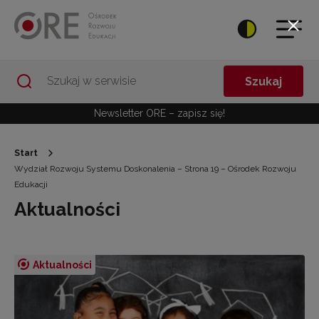
Przejdź do Nawigacji
Przejdź do stopki
Przejdź do treści artykułu
Szukaj
Newsletter ORE – zapisz się!
Start
Wydział Rozwoju Systemu Doskonalenia – Strona 19 – Ośrodek Rozwoju
Edukacji
Aktualności
Aktualności