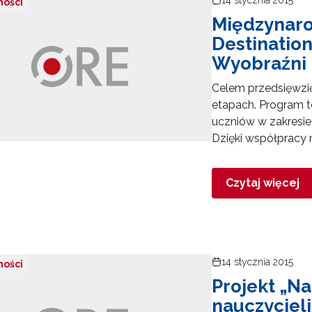
ności
Międzynar
Destinatio
Wyobraźni
Celem przedsięwzię
rchiwum"
etapach. Program te
uczniów w zakresi
Dzięki współpracy
Czytaj więcej
14 stycznia 2015
ności
Projekt „Na
nauczyciel