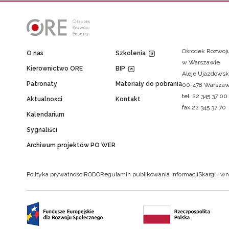
Ośrodek Rozwoju
O nas
Szkolenia
w Warszawie
Kierownictwo ORE
BIP
Aleje Ujazdowsk
Patronaty
Materiały do pobrania
00-478 Warsza
tel. 22 345 37 00
Aktualności
Kontakt
fax 22 345 37 70
Kalendarium
Sygnaliści
Archiwum projektów PO WER
Polityka prywatności
RODO
Regulamin publikowania informacji
Skargi i wn