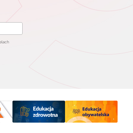
elach