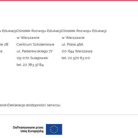
 Edukacji
Ośrodek Rozwoju Edukacji
Ośrodek Rozwoju Edukacji
w Warszawie
w Warszawie
ie 28
Centrum Szkoleniowe
ul. Polna 46A
wa
ul. Paderewskiego 77
00-644 Warszawa
05-070 Sulejówek
tel. 22 570 83 00
tel. 22 783 37 84
ioski
Deklaracja dostępności serwisu