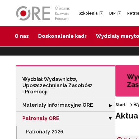
Przejdź do Nawigacji
Przejdź do stopki
Przejdź do treści artykułu
Szkolenia
BIP
Patro
O nas
Doskonalenie kadr
Wydziały meryt
Wydział Wydawnictw,
Upowszechniania Zasobów
i Promocji
Materiały informacyjne ORE
Rozwiń sekcję "
Start
Wy
▶
Aktua
Patronaty ORE
Zwiń sekcję "Pa
▶
Patronaty 2026