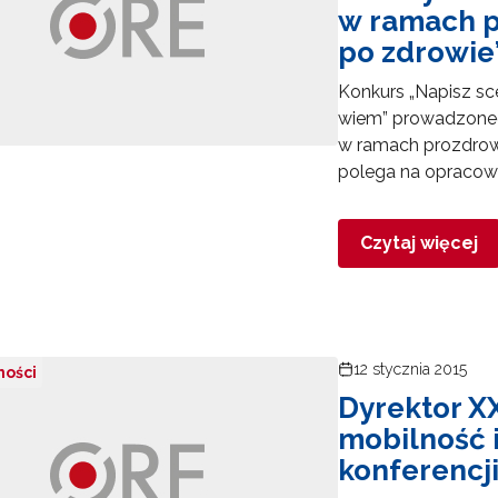
w ramach 
po zdrowie
Konkurs „Napisz sce
wiem” prowadzoneg
w ramach prozdrow
polega na opracowa
Czytaj więcej
12 stycznia 2015
ności
Dyrektor X
mobilność i
konferencj