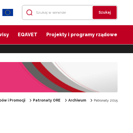
Szukaj
wisy
EQAVET
Projekty i programy rządowe
ów i Promocji
Patronaty ORE
Archiwum
Patronaty 2015