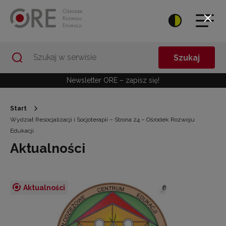
Przejdź do Nawigacji
Przejdź do stopki
Przejdź do treści artykułu
Szukaj
Newsletter ORE – zapisz się!
Start
Wydział Resocjalizacji i Socjoterapii – Strona 24 – Ośrodek Rozwoju
Edukacji
Aktualności
Aktualności