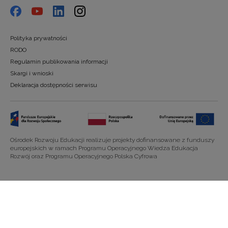
Polityka prywatności
RODO
Regulamin publikowania informacji
Skargi i wnioski
Deklaracja dostępności serwisu
Ośrodek Rozwoju Edukacji realizuje projekty dofinansowane z funduszy
europejskich w ramach Programu Operacyjnego Wiedza Edukacja
Rozwój oraz Programu Operacyjnego Polska Cyfrowa