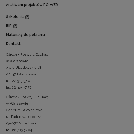
Archiwum projektów PO WER
Szkolenia
BIP
Materiały do pobrania
Kontakt
Ośrodek Rozwoju Edukacji
w Warszawie
Aleje Ujazdowskie 28
00-478 Warszawa
tel. 22 345 37 00
fax 22 345 37 70
Ośrodek Rozwoju Edukacji
w Warszawie
Centrum Szkoleniowe
ul. Paderewskiego 77
05-070 Sulejówek
tel. 22 783 37 84