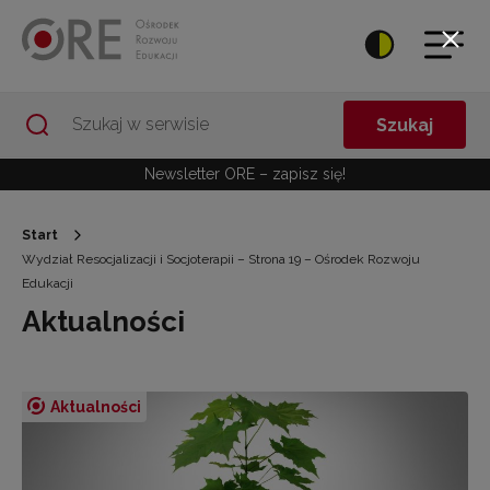
Przejdź do Nawigacji
Przejdź do stopki
Przejdź do treści artykułu
Szukaj
Newsletter ORE – zapisz się!
Start
Wydział Resocjalizacji i Socjoterapii – Strona 19 – Ośrodek Rozwoju
Edukacji
Aktualności
Aktualności