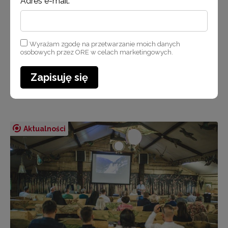
w Polsce. Badania dotyczyły działań z zakresu
Adres e-mail:
profilaktyki problemów zdrowia psychicznego
nieletnich przebywających w tego typu placówkach
i pozwoliły przybli…
Wyrażam zgodę na przetwarzanie moich danych
osobowych przez ORE w celach marketingowych.
Czytaj więcej
Zapisuję się
Aktualności