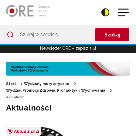
Przejdź do Nawigacji
Przejdź do stopki
Przejdź do treści artykułu
Szukaj
Newsletter ORE – zapisz się!
Start
Wydziały merytoryczne
Wydział Promocji Zdrowia, Profilaktyki i Wychowania
Aktualności
Aktualności
Aktualności