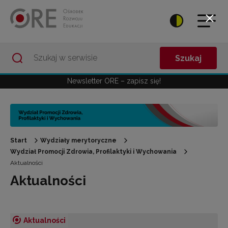
Przejdź do Nawigacji
Przejdź do stopki
Przejdź do treści artykułu
Szukaj
Newsletter ORE – zapisz się!
Start
Wydziały merytoryczne
Wydział Promocji Zdrowia, Profilaktyki i Wychowania
Aktualności
Aktualności
Aktualności