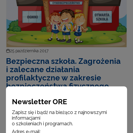
25 października 2017
Bezpieczna szkoła. Zagrożenia
i zalecane działania
profilaktyczne w zakresie
bezpieczeństwa fizycznego
i cyfrowego uczniów
Newsletter ORE
Informujemy, że na stronie internetowej
www.bezpiecznaszkola.men.gov.pl został
Zapisz się i bądź na bieżąco z najnowszymi
informacjami
zamieszczony dokument „Bezpieczna szkoła.
o szkoleniach i programach.
Zagrożenia i zalecane działania profilaktyczne
Adres e-mail: