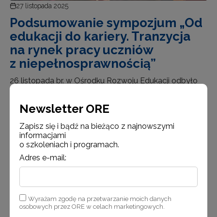
27 listopada 2025
Podsumowanie sympozjum „Od
edukacji do kariery. Tranzycja
na rynek pracy uczniów
z niepełnosprawnością”
26 listopada br. w Ośrodku Rozwoju Edukacji odbyło
się sympozjum „Od edukacji do kariery. Tranzycja
na rynek pracy uczniów z niepełnosprawnością”, które
Newsletter ORE
zorganizował Wydział Promocji Zdrowia, Profilaktyki
Zapisz się i bądź na bieżąco z najnowszymi
i Wychowania. Jego uczestnikami byli przedstawiciele
informacjami
placówek doskonalenia nauczycieli, a …
o szkoleniach i programach.
Adres e-mail:
Czytaj więcej
Wyrażam zgodę na przetwarzanie moich danych
osobowych przez ORE w celach marketingowych.