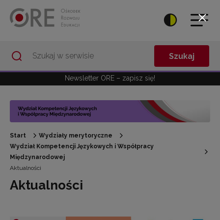
Przejdź do Nawigacji
Przejdź do stopki
Przejdź do treści artykułu
Szukaj
Newsletter ORE – zapisz się!
Start
Wydziały merytoryczne
Wydział Kompetencji Językowych i Współpracy
Międzynarodowej
Aktualności
Aktualności