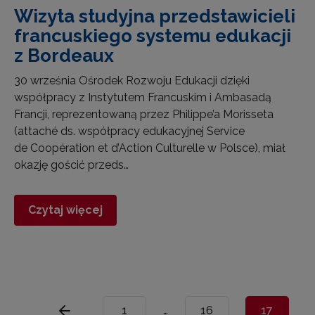
Wizyta studyjna przedstawicieli
francuskiego systemu edukacji
z Bordeaux
30 września Ośrodek Rozwoju Edukacji dzięki
współpracy z Instytutem Francuskim i Ambasadą
Francji, reprezentowaną przez Philippe’a Morisseta
(attaché ds. współpracy edukacyjnej Service
de Coopération et d’Action Culturelle w Polsce), miał
okazję gościć przeds…
Czytaj więcej
1
…
16
17