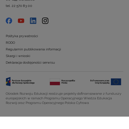
tel. 22 570 83 00
Polityka prywatności
RODO
Regulamin publikowania informacji
Skargi i wnioski
Deklaracja dostępności serwisu
Ośrodek Rozwoju Edukacji realizuje projekty dofinansowane z funduszy
europejskich w ramach Programu Operacyjnego Wiedza Edukacja
Rozwój oraz Programu Operacyjnego Polska Cyfrowa