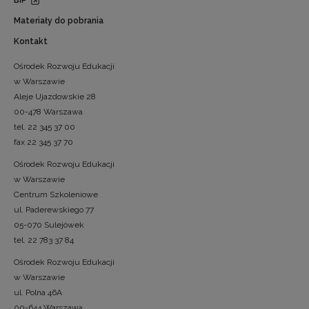
Materiały do pobrania
Kontakt
Ośrodek Rozwoju Edukacji
w Warszawie
Aleje Ujazdowskie 28
00-478 Warszawa
tel. 22 345 37 00
fax 22 345 37 70
Ośrodek Rozwoju Edukacji
w Warszawie
Centrum Szkoleniowe
ul. Paderewskiego 77
05-070 Sulejówek
tel. 22 783 37 84
Ośrodek Rozwoju Edukacji
w Warszawie
ul. Polna 46A
00-644 Warszawa