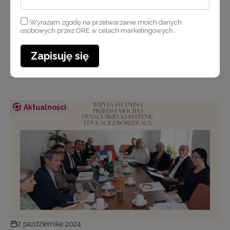
oraz nauczycieli języka angielskiego na konferencję pn:
Kształcenie j…
Wyrażam zgodę na przetwarzanie moich danych
osobowych przez ORE w celach marketingowych.
Czytaj więcej
Zapisuję się
Aktualności
2 października 2024