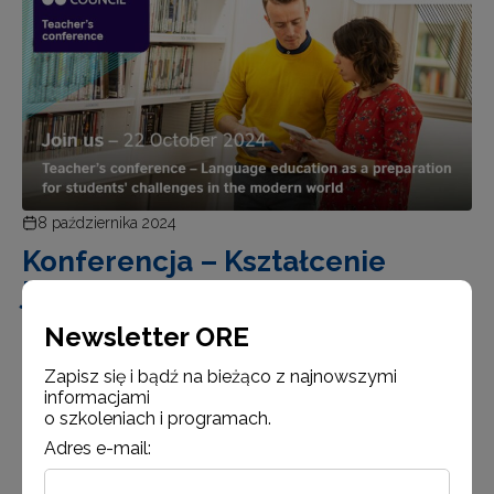
8 października 2024
Konferencja – Kształcenie
językowe jako przygotowanie
uczniów do wyzwań
Newsletter ORE
współczesnego świata.
Zapisz się i bądź na bieżąco z najnowszymi
Language education as a preparation for students’
informacjami
o szkoleniach i programach.
challenges in the modern world British Council
i Ośrodek Rozwoju Edukacji serdecznie zapraszają
Adres e-mail:
doradców metodycznych, nauczycieli konsultantów