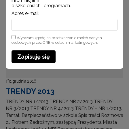
informacjami
o szkoleniach i programach.
Adres e-mail:
Aktualności
Wyrażam zgodę na przetwarzanie moich danych
osobowych przez ORE w celach marketingowych.
Zapisuję się
1 grudnia 2016
TRENDY 2013
TRENDY NR 1/2013 TRENDY NR 2/2013 TRENDY
NR 3/2013 TRENDY NR 4/2013 TRENDY – NR 1/2013.
Temat: Bezpieczeństwo w szkole Spis treści Rozmowa
z… Piotrem Zadrożnym, zastępcą Prezydenta Miasta