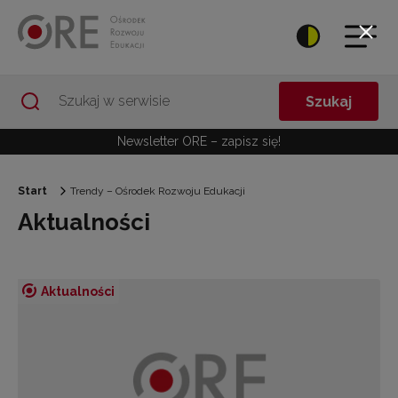
Przejdź do Nawigacji
Przejdź do stopki
Przejdź do treści artykułu
Szukaj
Newsletter ORE – zapisz się!
Start
Trendy – Ośrodek Rozwoju Edukacji
Aktualności
Aktualności