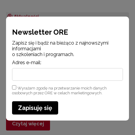
Aktualności
Newsletter ORE
Zapisz się i bądź na bieżąco z najnowszymi
informacjami
o szkoleniach i programach.
Adres e-mail:
22 kwietnia 2015
Wyrażam zgodę na przetwarzanie moich danych
osobowych przez ORE w celach marketingowych.
Poradniki – Wspomaganie szkół
i przedszkoli
Zapisuję się
Czytaj więcej