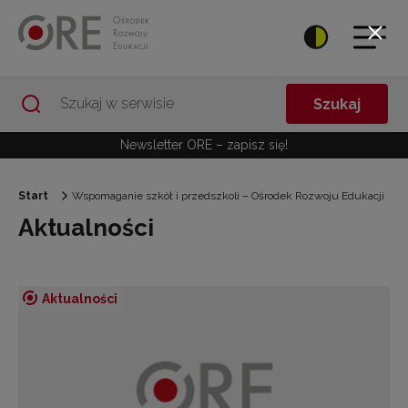
Przejdź do Nawigacji
Przejdź do stopki
Przejdź do treści artykułu
Szukaj
Newsletter ORE – zapisz się!
Start
Wspomaganie szkół i przedszkoli – Ośrodek Rozwoju Edukacji
Aktualności
Aktualności