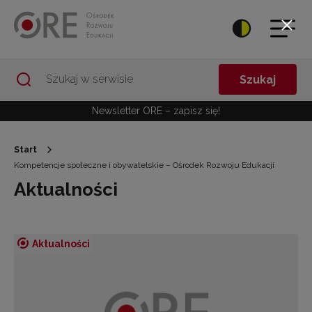
Przejdź do Nawigacji
Przejdź do stopki
Przejdź do treści artykułu
Szukaj
Newsletter ORE – zapisz się!
Start
Kompetencje społeczne i obywatelskie – Ośrodek Rozwoju Edukacji
Aktualności
Aktualności