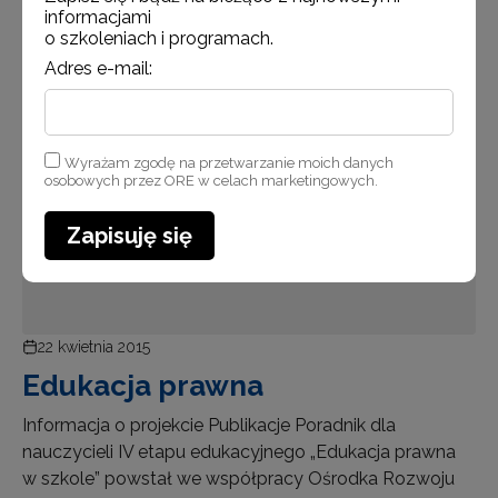
informacjami
o szkoleniach i programach.
Adres e-mail:
Aktualności
Wyrażam zgodę na przetwarzanie moich danych
osobowych przez ORE w celach marketingowych.
Zapisuję się
22 kwietnia 2015
Edukacja prawna
Informacja o projekcie Publikacje Poradnik dla
nauczycieli IV etapu edukacyjnego „Edukacja prawna
w szkole” powstał we współpracy Ośrodka Rozwoju