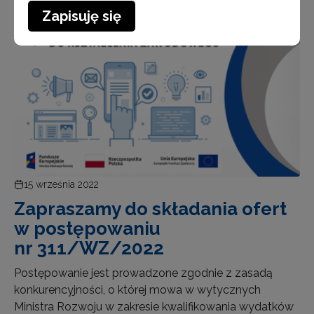
Zapisuję się
Aktualności
15 września 2022
Zapraszamy do składania ofert
w postępowaniu
nr 311/WZ/2022
Postępowanie jest prowadzone zgodnie z zasadą
konkurencyjności, o której mowa w wytycznych
Ministra Rozwoju w zakresie kwalifikowania wydatków