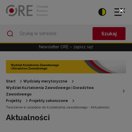
Przejdź do Nawigacji
Przejdź do stopki
Przejdź do treści artykułu
Szukaj
Newsletter ORE – zapisz się!
Start
Wydziały merytoryczne
Wydział Kształcenia Zawodowego i Doradztwa
Zawodowego
Projekty
Projekty zakończone
Tworzenie e-zasobów do kształcenia zawodowego - Aktualności
Aktualności