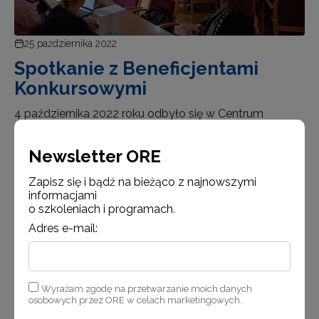
25 października 2022
Spotkanie z Beneficjentami
Konkursowymi
4 października 2022 roku odbyło się w Centrum
Szkoleniowym ORE w Sulejówku, spotkanie zespołu
projektu Tworzenie e-zasobów do kształcenia
Newsletter ORE
zawodowego z Beneficjentami Konkursowymi.
Zapisz się i bądź na bieżąco z najnowszymi
Spotkanie rozpoczęła kierownik projektu Joanna
informacjami
Saska-Dymnicka krótkim podsumowaniem
o szkoleniach i programach.
dotyczącym reali…
Adres e-mail:
Czytaj więcej
Wyrażam zgodę na przetwarzanie moich danych
osobowych przez ORE w celach marketingowych.