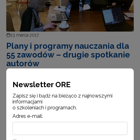
13 marca 2017
Plany i programy nauczania dla
55 zawodów – drugie spotkanie
autorów
Drugie spotkanie autorów planów i programów
nauczania dla 55 zawodów odbyło się w ORE dniach
Newsletter ORE
11–12 marca 2017 w ramach projektu „Partnerstwo
Zapisz się i bądź na bieżąco z najnowszymi
na rzecz kształcenia zawodowego” – etap 3: Edukacja
informacjami
zawodowa odpowiadająca potrzebom rynku pracy.
o szkoleniach i programach.
Adres e-mail:
Czytaj więcej