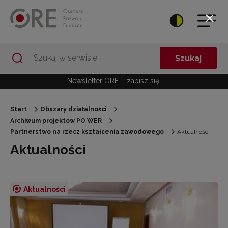
Przejdź do Nawigacji
Przejdź do stopki
Przejdź do treści artykułu
Szukaj
Newsletter ORE – zapisz się!
Start
Obszary działalności
Archiwum projektów PO WER
Partnerstwo na rzecz kształcenia zawodowego
Aktualności
Aktualności
Aktualności