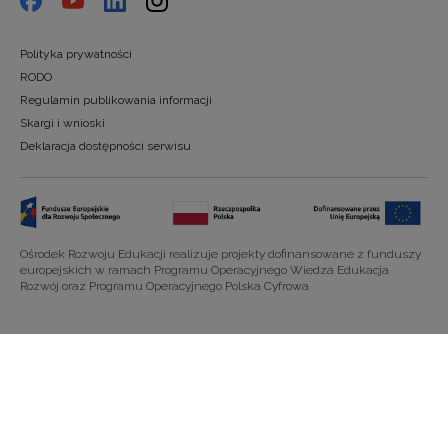
Polityka prywatności
RODO
Regulamin publikowania informacji
Skargi i wnioski
Deklaracja dostępności serwisu
Ośrodek Rozwoju Edukacji realizuje projekty dofinansowane z funduszy
europejskich w ramach Programu Operacyjnego Wiedza Edukacja
Rozwój oraz Programu Operacyjnego Polska Cyfrowa