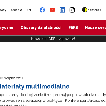
Kontrast
naty
Kontakt
EN
oryczne
Obszary działalności
FERS
Nasze ser
Newsletter ORE – zapisz się!
16 sierpnia 2011
ateriały multimedialne
praszamy do obejrzenia filmu promującego szkolenia dla dy
 prowadzenia ewaluacji w praktyce Konferencja „Jakość eduka