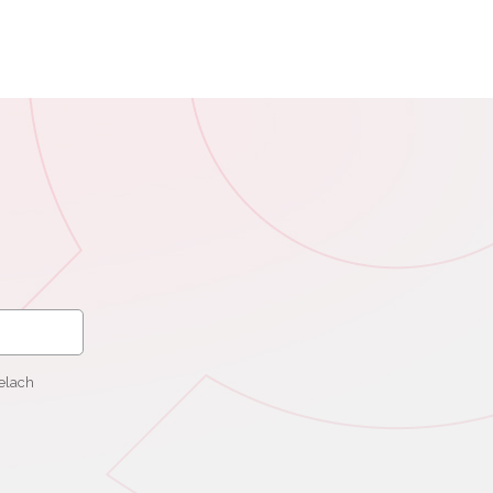
elach