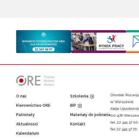
Ośrodek Rozwoju
O nas
Szkolenia
w Warszawie
Kierownictwo ORE
BIP
Aleje Ujazdowsk
Patronaty
Materiały do pobrania
00-478 Warsza
tel. 22 345 37 00
Aktualności
Kontakt
fax 22 345 37 70
Kalendarium