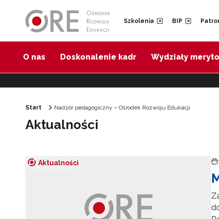
Przejdź do Nawigacji
Przejdź do stopki
Przejdź do treści artykułu
Szkolenia
BIP
Patro
O nas
Doskonalenie kadr
Wydziały meryt
Start
Nadzór pedagogiczny – Ośrodek Rozwoju Edukacji
Aktualności
Aktualności
M
Za
do