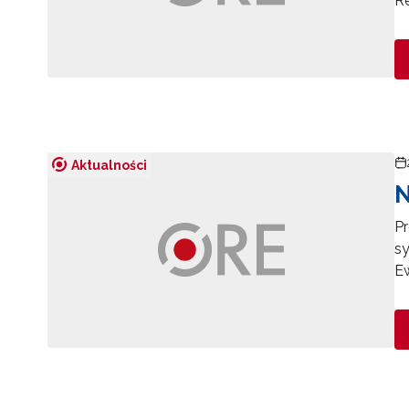
R
Aktualności
N
Pr
sy
Ew