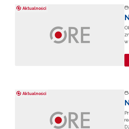
Aktualności
N
Ok
z
w 
Aktualności
N
Pr
re
Dz