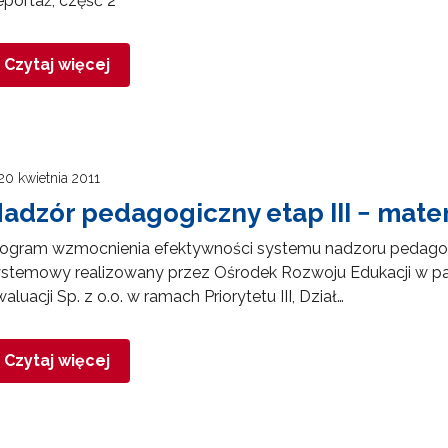
eportaż, część 2
Czytaj więcej
20 kwietnia 2011
adzór pedagogiczny etap III − mate
ogram wzmocnienia efektywności systemu nadzoru pedagogicz
stemowy realizowany przez Ośrodek Rozwoju Edukacji w part
aluacji Sp. z o.o. w ramach Priorytetu III, Dział…
Czytaj więcej