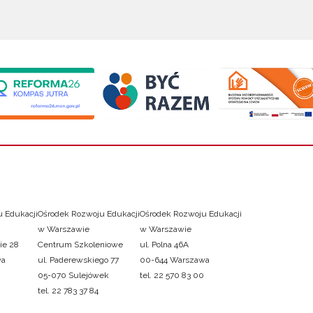
 Edukacji
Ośrodek Rozwoju Edukacji
Ośrodek Rozwoju Edukacji
w Warszawie
w Warszawie
ie 28
Centrum Szkoleniowe
ul. Polna 46A
wa
ul. Paderewskiego 77
00-644 Warszawa
05-070 Sulejówek
tel. 22 570 83 00
tel. 22 783 37 84