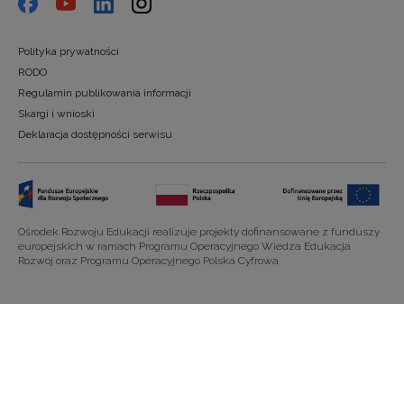
Polityka prywatności
RODO
Regulamin publikowania informacji
Skargi i wnioski
Deklaracja dostępności serwisu
Ośrodek Rozwoju Edukacji realizuje projekty dofinansowane z funduszy
europejskich w ramach Programu Operacyjnego Wiedza Edukacja
Rozwój oraz Programu Operacyjnego Polska Cyfrowa