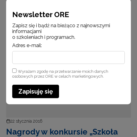
Newsletter ORE
Czytaj więcej
Zapisz się i bądź na bieżąco z najnowszymi
informacjami
o szkoleniach i programach.
Adres e-mail:
Aktualności
Wyrażam zgodę na przetwarzanie moich danych
osobowych przez ORE w celach marketingowych.
Zapisuję się
22 stycznia 2016
Nagrody w konkursie „Szkoła