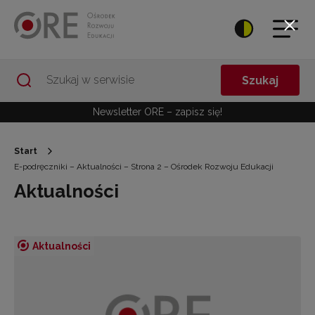
Przejdź do Nawigacji
Przejdź do stopki
Przejdź do treści artykułu
Szukaj
Newsletter ORE – zapisz się!
Start
E-podręczniki – Aktualności – Strona 2 – Ośrodek Rozwoju Edukacji
Aktualności
Aktualności