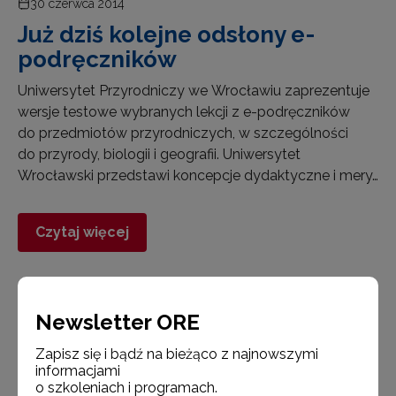
30 czerwca 2014
Już dziś kolejne odsłony e-
podręczników
Uniwersytet Przyrodniczy we Wrocławiu zaprezentuje
wersje testowe wybranych lekcji z e-podręczników
do przedmiotów przyrodniczych, w szczególności
do przyrody, biologii i geografii. Uniwersytet
Wrocławski przedstawi koncepcje dydaktyczne i mery…
Czytaj więcej
Newsletter ORE
Aktualności
Zapisz się i bądź na bieżąco z najnowszymi
informacjami
o szkoleniach i programach.