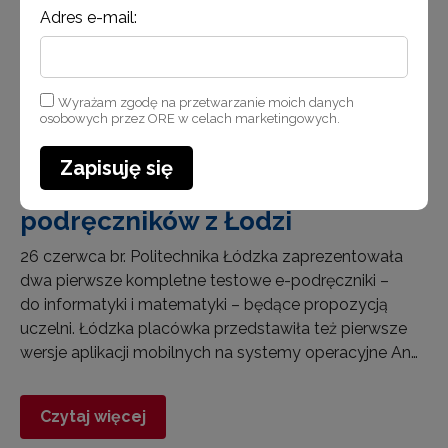
Adres e-mail:
Wyrażam zgodę na przetwarzanie moich danych
osobowych przez ORE w celach marketingowych.
27 czerwca 2014
Zapisuję się
Podsumowanie odsłony e-
podręczników z Łodzi
26 czerwca br. Politechnika Łódzka zaprezentowała
dwa pierwsze kompletne testowe e-podręczniki –
do informatyki i matematyki – będące propozycją
uczelni. Łódzka placówka przedstawiła też pierwsze
wersje aplikacji mobilnych na systemy operacyjne An…
Czytaj więcej