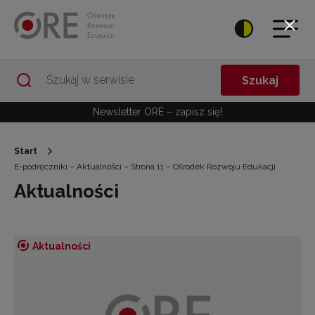
Przejdź do Nawigacji
Przejdź do stopki
Przejdź do treści artykułu
Szukaj
Newsletter ORE – zapisz się!
Start
E-podręczniki – Aktualności – Strona 11 – Ośrodek Rozwoju Edukacji
Aktualności
Aktualności