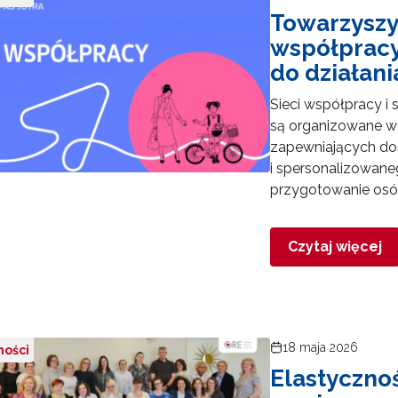
Towarzyszyć
współpracy 
do działani
Sieci współpracy i 
są organizowane w
zapewniających dos
i spersonalizowane
przygotowanie osó
Czytaj więcej
ewsletter ORE
18 maja 2026
ności
isz się i bądź na bieżąco z najnowszymi informacjami
Elastycznoś
zkoleniach i programach.