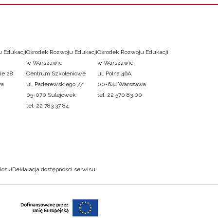
 Edukacji
Ośrodek Rozwoju Edukacji
Ośrodek Rozwoju Edukacji
w Warszawie
w Warszawie
ie 28
Centrum Szkoleniowe
ul. Polna 46A
wa
ul. Paderewskiego 77
00-644 Warszawa
05-070 Sulejówek
tel. 22 570 83 00
tel. 22 783 37 84
ioski
Deklaracja dostępności serwisu