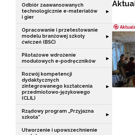
Aktua
Odbiór zaawansowanych
technologicznie e-materiałów
Rozwiń sekcję "
▶
i gier
Aktual
Opracowanie i przetestowanie
modelu branżowej szkoły
Rozwiń sekcję "
▶
ćwiczeń (BSĆ)
Pilotażowe wdrożenie
Rozwiń sekcję 
▶
modułowych e-podręczników
Rozwój kompetencji
dydaktycznych
zintegrowanego kształcenia
Rozwiń sekcję 
▶
przedmiotowo-językowego
(CLIL)
Rządowy program „Przyjazna
Rozwiń sekcję "
▶
szkoła”
Utworzenie i upowszechnienie