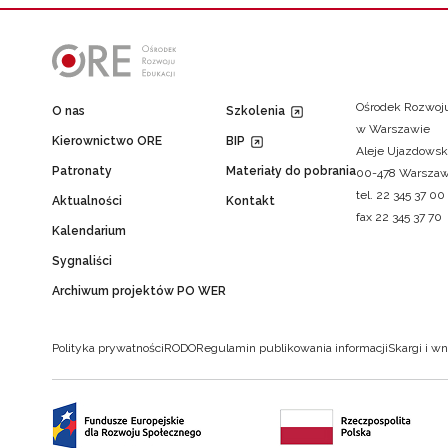
Ośrodek Rozwoju
O nas
Szkolenia
w Warszawie
Kierownictwo ORE
BIP
Aleje Ujazdowsk
Patronaty
Materiały do pobrania
00-478 Warsza
tel. 22 345 37 00
Aktualności
Kontakt
fax 22 345 37 70
Kalendarium
Sygnaliści
Archiwum projektów PO WER
Polityka prywatności
RODO
Regulamin publikowania informacji
Skargi i wn