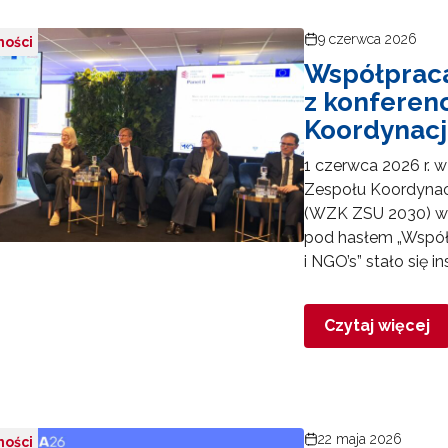
Utworzenie i upowszechnienie portalu infozawodowe.men.gov.pl"
9 czerwca 2026
ności
Współpraca
indywidualizowane i spersonalizowane doradztwo metodyczne"
z konferen
Koordynacj
1 czerwca 2026 r. 
Zespołu Koordynacj
(WZK ZSU 2030) w
 "Harmonogram"
pod hasłem „Współp
i NGO’s” stało się 
Nabór uczestników projektu"
Czytaj więcej
Rozwijanie metod i form wspierania uczennic i uczniów zdolnych"
22 maja 2026
ności