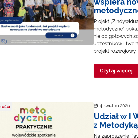
wspiera n
es e-mail:
metodyczn
Projekt „Zindywidu
metodyczne” pokaz
yrażam zgodę na przetwarzanie moich danych osobowych przez ORE w
nie od gotowych s
ach marketingowych.
uczestników i tworz
projekt rozwojowy,
Zapisuję się
Czytaj więcej
14 kwietnia 2026
ności
Udział w I
z Metodyką
Na zaproszenie Pa