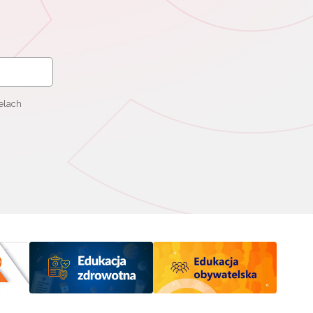
elach