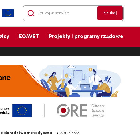
Szukaj
wisy
EQAVET
Projekty i programy rządowe
ane doradztwo metodyczne
Aktualności