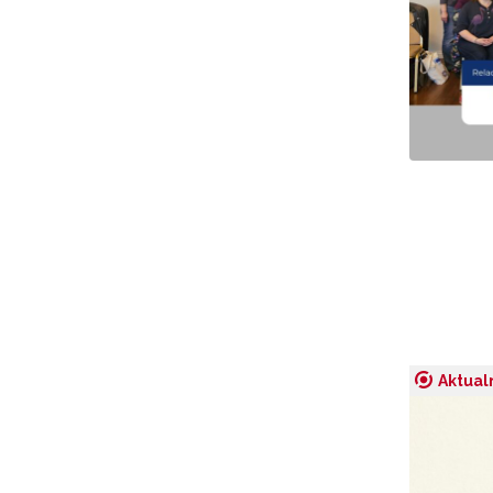
Adr
W
cel
Aktual