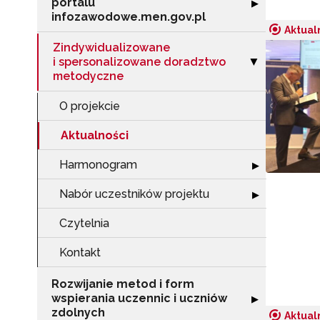
portalu
Rozwiń sekcję "
▶
infozawodowe.men.gov.pl
Aktual
Zindywidualizowane
i spersonalizowane doradztwo
Zwiń sekcję "Z
▶
metodyczne
O projekcie
Aktualności
Harmonogram
Rozwiń sekcję
▶
Nabór uczestników projektu
Rozwiń sekcję "
▶
Czytelnia
Kontakt
Rozwijanie metod i form
wspierania uczennic i uczniów
Rozwiń sekcję "
▶
zdolnych
Aktual