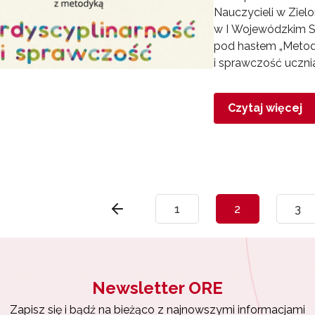
Nauczycieli w Zielo
w I Wojewódzkim S
pod hasłem „Metody
i sprawczość uczni
Czytaj więcej
1
2
3
Newsletter ORE
Zapisz się i bądź na bieżąco z najnowszymi informacjami