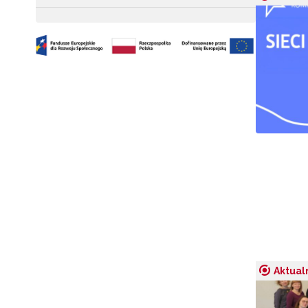
N
Aktual
Zap
o s