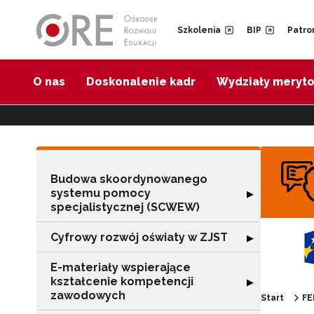
Przejdź do Nawigacji
Przejdź do stopki
Przejdź do treści artykułu
Szkolenia
BIP
Patro
O nas
Doskonalenie kadr
Wydziały meryt
Budowa skoordynowanego
systemu pomocy
Rozwiń sekcję 
▶
specjalistycznej (SCWEW)
Cyfrowy rozwój oświaty w ZJST
Rozwiń sekcję "
▶
E-materiały wspierające
kształcenie kompetencji
Rozwiń sekcję "
▶
zawodowych
Start
FE