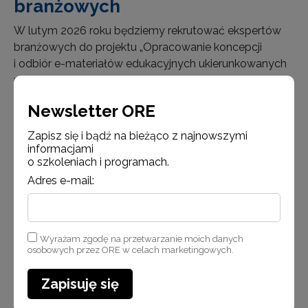
branżowych
W lutym 2026 roku będziemy rekrutować ekspertów
branżowych do projektu „Opracowanie koncepcji
i odbiór e-materiałów edukacyjnych ukierunkowanych
na wspieranie kształcenia kompetencji zawodowych”.
Ich zadaniem będzie weryfikacja e-materiałów
Newsletter ORE
do kształcenia zawodowego w następujących
zawodach dla…
Zapisz się i bądź na bieżąco z najnowszymi
informacjami
o szkoleniach i programach.
Czytaj więcej
Adres e-mail:
Wyrażam zgodę na przetwarzanie moich danych
osobowych przez ORE w celach marketingowych.
Aktualności
Zapisuję się