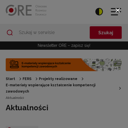
Przejdź do Nawigacji
Przejdź do stopki
Przejdź do treści artykułu
Szukaj
Newsletter ORE – zapisz się!
Start
FERS
Projekty realizowane
E-materiały wspierające kształcenie kompetencji
zawodowych
Aktualności
Aktualności