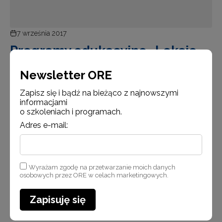
7 września 2017
Programy edukacyjne „Lekcje
z ZUS” i „Projekt z ZUS”
Newsletter ORE
Świadomość i wiedza z zakresu ubezpieczeń
Zapisz się i bądź na bieżąco z najnowszymi
społecznych jest cennym kapitałem dla ludzi,
informacjami
którzy w bliższej bądź dalszej przyszłości wejdą
o szkoleniach i programach.
w dorosłe życie. Mając to na uwadze, Zakład
Adres e-mail:
Ubezpieczeń Społecznych (ZUS) opracował programy
edukacyjne „L…
Wyrażam zgodę na przetwarzanie moich danych
Czytaj więcej
osobowych przez ORE w celach marketingowych.
Zapisuję się