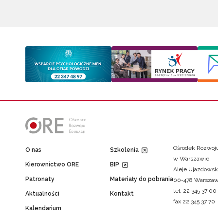
Ośrodek Rozwoju
O nas
Szkolenia
w Warszawie
Kierownictwo ORE
BIP
Aleje Ujazdowsk
Patronaty
Materiały do pobrania
00-478 Warsza
tel. 22 345 37 00
Aktualności
Kontakt
fax 22 345 37 70
Kalendarium