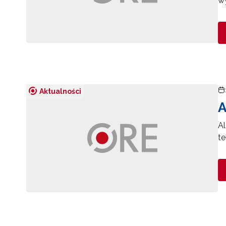
w
Aktualności
A
Al
t