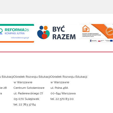
 Edukacji
Ośrodek Rozwoju Edukacji
Ośrodek Rozwoju Edukacji
w Warszawie
w Warszawie
ie 28
Centrum Szkoleniowe
ul. Polna 46A
wa
ul. Paderewskiego 77
00-644 Warszawa
05-070 Sulejówek
tel. 22 570 83 00
tel. 22 783 37 84