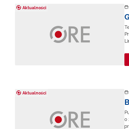
Aktualności
G
Te
Pr
Li
Aktualności
B
Pu
o 
pr