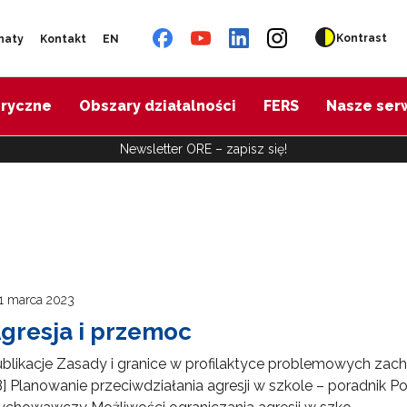
Kontrast
naty
Kontakt
EN
oryczne
Obszary działalności
FERS
Nasze ser
Newsletter ORE – zapisz się!
1 marca 2023
gresja i przemoc
blikacje Zasady i granice w profilaktyce problemowych za
] Planowanie przeciwdziałania agresji w szkole – poradnik 