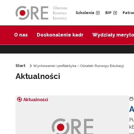
Przejdź do Nawigacji
Przejdź do stopki
Przejdź do treści artykułu
Szkolenia
BIP
Patro
O nas
Doskonalenie kadr
Wydziały meryt
Start
Wychowanie i profilaktyka – Ośrodek Rozwoju Edukacji
Aktualności
Aktualności
A
Pu
kB