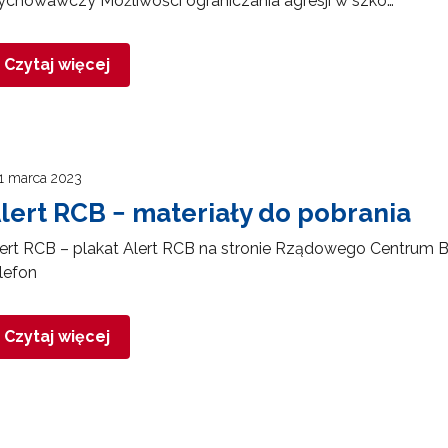
ychowawczy Możliwości ograniczania agresji w szko…
Czytaj więcej
1 marca 2023
lert RCB − materiały do pobrania
ert RCB – plakat Alert RCB na stronie Rządowego Centrum 
elefon
Czytaj więcej