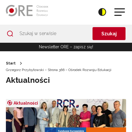
Przejdź do Nawigacji
Przejdź do stopki
Przejdź do treści artykułu
Szukaj
Newsletter ORE – zapisz się!
Start
Grzegorz Przybyłowski – Strona 366 – Ośrodek Rozwoju Edukacji
Aktualności
Aktualności