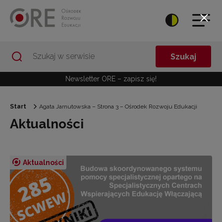
Przejdź do Nawigacji
Przejdź do stopki
Przejdź do treści artykułu
Szukaj
Newsletter ORE – zapisz się!
Start
Agata Jarnutowska – Strona 3 – Ośrodek Rozwoju Edukacji
Aktualności
Aktualności