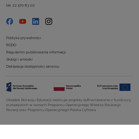
tel. 22 570 83 00
Polityka prywatności
RODO
Regulamin publikowania informacji
Skargi i wnioski
Deklaracja dostępności serwisu
Ośrodek Rozwoju Edukacji realizuje projekty dofinansowane z funduszy
europejskich w ramach Programu Operacyjnego Wiedza Edukacja
Rozwój oraz Programu Operacyjnego Polska Cyfrowa