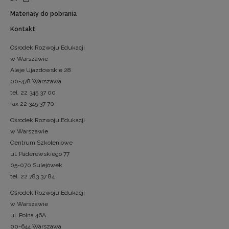
Materiały do pobrania
Kontakt
Ośrodek Rozwoju Edukacji
w Warszawie
Aleje Ujazdowskie 28
00-478 Warszawa
tel. 22 345 37 00
fax 22 345 37 70
Ośrodek Rozwoju Edukacji
w Warszawie
Centrum Szkoleniowe
ul. Paderewskiego 77
05-070 Sulejówek
tel. 22 783 37 84
Ośrodek Rozwoju Edukacji
w Warszawie
ul. Polna 46A
00-644 Warszawa