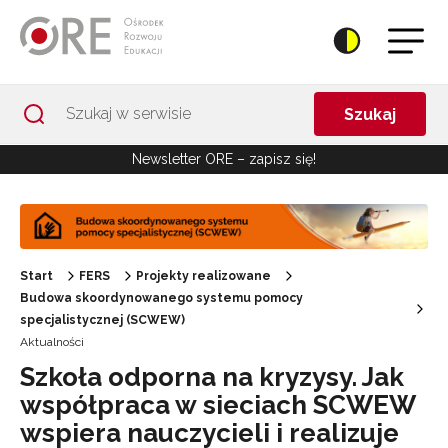
Przejdź do Nawigacji
Przejdź do stopki
Przejdź do treści artykułu
Szukaj
Newsletter ORE – zapisz się!
Start
FERS
Projekty realizowane
Budowa skoordynowanego systemu pomocy
specjalistycznej (SCWEW)
Aktualności
Szkoła odporna na kryzysy. Jak
współpraca w sieciach SCWEW
wspiera nauczycieli i realizuje