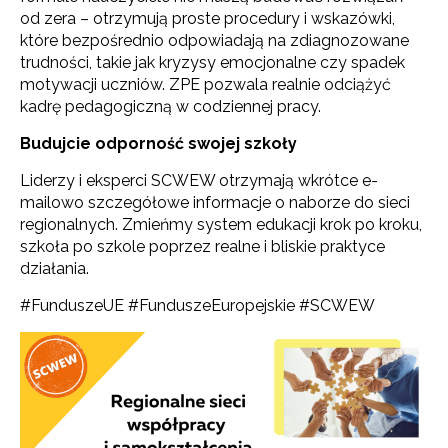
od zera – otrzymują proste procedury i wskazówki,
które bezpośrednio odpowiadają na zdiagnozowane
trudności, takie jak kryzysy emocjonalne czy spadek
motywacji uczniów. ZPE pozwala realnie odciążyć
kadrę pedagogiczną w codziennej pracy.
Budujcie odporność swojej szkoły
Liderzy i eksperci SCWEW otrzymają wkrótce e-
mailowo szczegółowe informacje o naborze do sieci
regionalnych. Zmieńmy system edukacji krok po kroku,
szkoła po szkole poprzez realne i bliskie praktyce
działania.
Newsletter ORE
#FunduszeUE #FunduszeEuropejskie #SCWEW
Zapisz się i bądź na bieżąco z najnowszymi
informacjami
o szkoleniach i programach.
Adres e-mail: