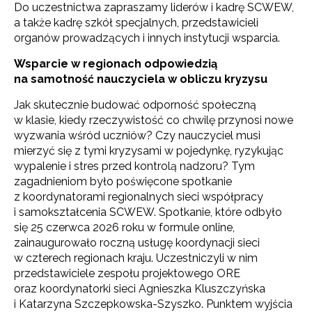
Do uczestnictwa zapraszamy liderów i kadrę SCWEW,
a także kadrę szkół specjalnych, przedstawicieli
organów prowadzących i innych instytucji wsparcia.
Wsparcie w regionach odpowiedzią
na samotność nauczyciela w obliczu kryzysu
Jak skutecznie budować odporność społeczną
w klasie, kiedy rzeczywistość co chwilę przynosi nowe
wyzwania wśród uczniów? Czy nauczyciel musi
mierzyć się z tymi kryzysami w pojedynkę, ryzykując
wypalenie i stres przed kontrolą nadzoru? Tym
zagadnieniom było poświęcone spotkanie
z koordynatorami regionalnych sieci współpracy
i samokształcenia SCWEW. Spotkanie, które odbyło
się 25 czerwca 2026 roku w formule online,
zainaugurowało roczną usługę koordynacji sieci
w czterech regionach kraju. Uczestniczyli w nim
przedstawiciele zespołu projektowego ORE
oraz koordynatorki sieci Agnieszka Kluszczyńska
i Katarzyna Szczepkowska-Szyszko. Punktem wyjścia