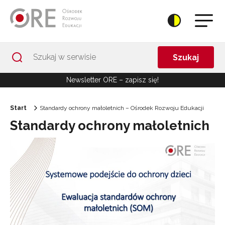
Przejdź do Nawigacji
Przejdź do stopki
Przejdź do treści artykułu
Szukaj
Newsletter ORE – zapisz się!
Start
Standardy ochrony małoletnich – Ośrodek Rozwoju Edukacji
Standardy ochrony małoletnich