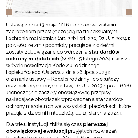
Ustawą z dnia 13 maja 2016 r. o przeciwdziałaniu
zagrożeniom przestępczością na tle seksualnym
i ochronie małoletnich (art. 22b i art. 22c, Dz.U. z 2024 r.
poz. 560 ze zm.) podmioty pracujące z dziećmi
zostały zobowiązane do wdrożenia
standardów
ochrony małoletnich
(SOM). 15 lutego 2024 r. weszła
w życie nowelizacja Kodeksu rodzinnego
i opiekuńczego (Ustawa z dnia 28 lipca 2023 r.
o zmianie ustawy – Kodeks rodzinny i opiekuńczy
oraz niektórych innych ustaw, Dz.U. z 2023 r. poz. 1606).
Jednocześnie zaczęły obowiązywać przepisy
nakładające obowiązek wprowadzenia standardów
ochrony małoletnich we wszystkich placówkach, które
pracują z dziećmi i młodzieżą, do 15 sierpnia 2024 r.
Dla wielu instytucji zbliża się czas
pierwszej
obowiązkowej ewaluacji
przyjętych rozwiązań.
Regulują to przepisy art. 22c ust. 6 ustawy