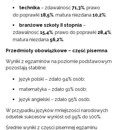
technika
– zdawalność
71,3%
, prawo
do poprawki
18,5%
, matura niezdana
10,2%
;
branżowe szkoły II stopnia
–
zdawalność
15,4%
, prawo do poprawki
28,4%
,
matura niezdana
56,2%
.
Przedmioty obowiązkowe – część pisemna
Wyniki z egzaminów na poziomie podstawowym
pozostają stabilne:
język polski – zdało 94% osób;
matematyka – zdało 91% osób;
język angielski – zdało 95% osób.
W przypadku języków mniejszości narodowych
odsetek sukcesów wyniósł od 99% do 100%.
Średnie wyniki z części pisemnej egzaminu