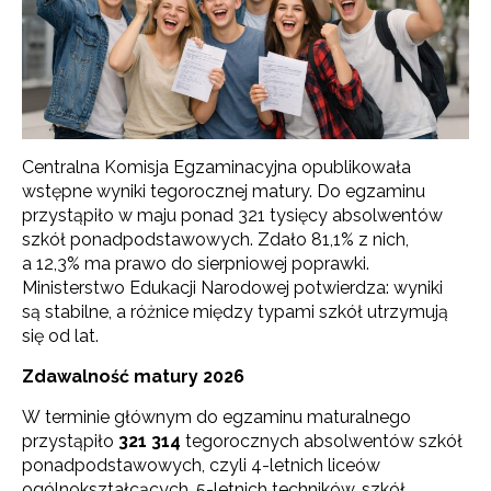
Centralna Komisja Egzaminacyjna opublikowała
wstępne wyniki tegorocznej matury. Do egzaminu
przystąpiło w maju ponad 321 tysięcy absolwentów
szkół ponadpodstawowych. Zdało 81,1% z nich,
a 12,3% ma prawo do sierpniowej poprawki.
Ministerstwo Edukacji Narodowej potwierdza: wyniki
są stabilne, a różnice między typami szkół utrzymują
się od lat.
Zdawalność matury 2026
W terminie głównym do egzaminu maturalnego
przystąpiło
321 314
tegorocznych absolwentów szkół
ponadpodstawowych, czyli 4-letnich liceów
ogólnokształcących, 5-letnich techników, szkół