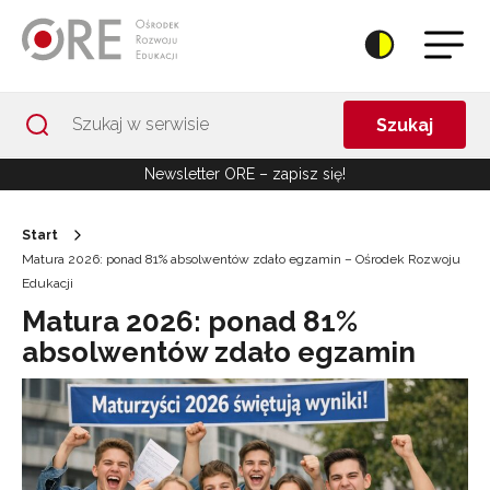
Przejdź do Nawigacji
Przejdź do stopki
Przejdź do treści artykułu
Szukaj
Newsletter ORE – zapisz się!
Start
Matura 2026: ponad 81% absolwentów zdało egzamin – Ośrodek Rozwoju
Edukacji
Matura 2026: ponad 81%
absolwentów zdało egzamin