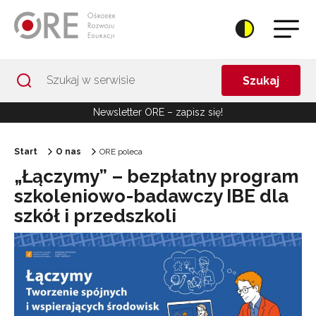
Przejdź do Nawigacji
Przejdź do stopki
Przejdź do treści artykułu
Szukaj
Newsletter ORE – zapisz się!
Start
O nas
ORE poleca
„Łączymy” – bezpłatny program
szkoleniowo-badawczy IBE dla
szkół i przedszkoli