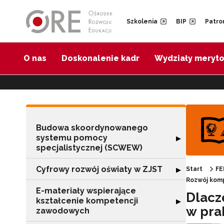
Przejdź do Nawigacji
Przejdź do stopki
Przejdź do treści artykułu
Szkolenia
BIP
Patro
O nas
Doskonalenie kadr
Wydziały meryt
Budowa skoordynowanego
systemu pomocy
Rozwiń sekcję 
▶
specjalistycznej (SCWEW)
Cyfrowy rozwój oświaty w ZJST
Rozwiń sekcję "
▶
Start
FE
Rozwój kom
E-materiały wspierające
Dlacz
kształcenie kompetencji
Rozwiń sekcję "
▶
w pra
zawodowych