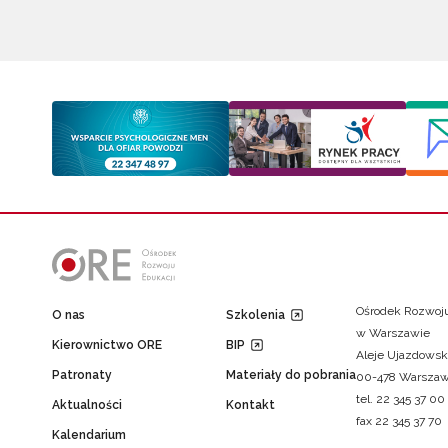
Ośrodek Rozwoju
O nas
Szkolenia
w Warszawie
Kierownictwo ORE
BIP
Aleje Ujazdowsk
Patronaty
Materiały do pobrania
00-478 Warsza
tel. 22 345 37 00
Aktualności
Kontakt
fax 22 345 37 70
Kalendarium