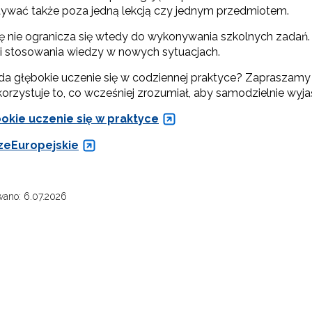
ywać także poza jedną lekcją czy jednym przedmiotem.
ię nie ogranicza się wtedy do wykonywania szkolnych zadań. 
i stosowania wiedzy w nowych sytuacjach.
da głębokie uczenie się w codziennej praktyce? Zapraszamy d
orzystuje to, co wcześniej zrozumiał, aby samodzielnie wyj
okie uczenie się w praktyce
Rządowy program „Przyjazna szkoła”"
eEuropejskie
Utworzenie i upowszechnienie portalu infozawodowe.men.gov.pl"
ewsletter ORE
ano: 6.07.2026
isz się i bądź na bieżąco z najnowszymi informacjami
zkoleniach i programach.
"Zindywidualizowane i spersonalizowane doradztwo metodyczne"
es e-mail:
Rozwijanie metod i form wspierania uczennic i uczniów zdolnych"
yrażam zgodę na przetwarzanie moich danych osobowych przez ORE w
ach marketingowych.