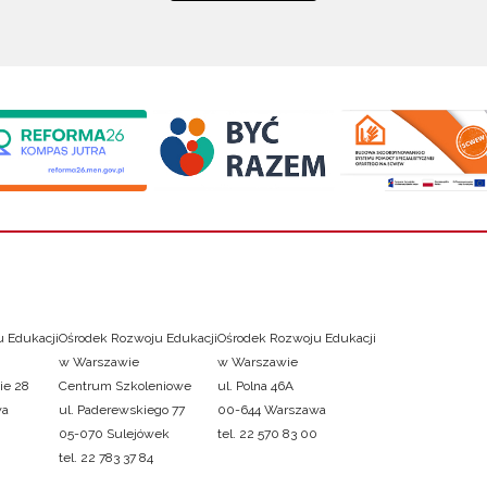
 Edukacji
Ośrodek Rozwoju Edukacji
Ośrodek Rozwoju Edukacji
w Warszawie
w Warszawie
ie 28
Centrum Szkoleniowe
ul. Polna 46A
wa
ul. Paderewskiego 77
00-644 Warszawa
05-070 Sulejówek
tel. 22 570 83 00
tel. 22 783 37 84