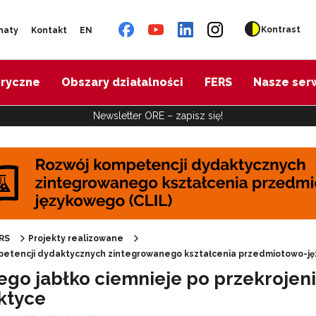
Kontrast
naty
Kontakt
EN
oryczne
Obszary działalności
FERS
Nasze ser
Newsletter ORE – zapisz się!
"Budowa skoordynowanego systemu pomocy specjalistycznej (SCWEW)"
Cyfrowy rozwój oświaty w ZJST"
RS
Projekty realizowane
petencji dydaktycznych zintegrowanego kształcenia przedmiotowo-ję
ego jabłko ciemnieje po przekrojen
E-materiały wspierające kształcenie kompetencji zawodowych"
ktyce