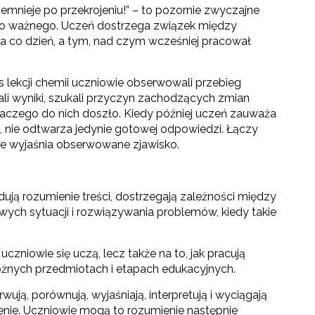
iemnieje po przekrojeniu!” – to pozornie zwyczajne
zo ważnego. Uczeń dostrzega związek między
na co dzień, a tym, nad czym wcześniej pracował
s lekcji chemii uczniowie obserwowali przebieg
i wyniki, szukali przyczyn zachodzących zmian
i dlaczego do nich doszło. Kiedy później uczeń zauważa
nie odtwarza jedynie gotowej odpowiedzi. Łączy
e wyjaśnia obserwowane zjawisko.
wo-językowego (CLIL)"
ują rozumienie treści, dostrzegają zależności między
owych sytuacji i rozwiązywania problemów, kiedy takie
zniowie się uczą, lecz także na to, jak pracują
óżnych przedmiotach i etapach edukacyjnych.
ują, porównują, wyjaśniają, interpretują i wyciągają
enie. Uczniowie mogą to rozumienie następnie