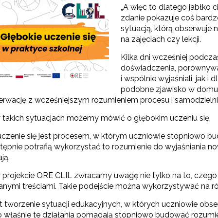
„A więc to dlatego jabłko c
zdanie pokazuje coś bard
Odbiór zaawansowanych technologicznie e-materiałów i gier"
sytuacją, którą obserwuje 
na zajęciach czy lekcji.
Kilka dni wcześniej podcza
Opracowanie i przetestowanie modelu branżowej szkoły ćwiczeń (BSĆ)"
doświadczenia, porównywal
i wspólnie wyjaśniali, jak 
podobne zjawisko w domu, 
"Pilotażowe wdrożenie modułowych e-podręczników"
rwację z wcześniejszym rozumieniem procesu i samodzielni
 takich sytuacjach możemy mówić o głębokim uczeniu się.
ozwój kompetencji dydaktycznych zintegrowanego kształcenia przedmioto
uczenie się jest procesem, w którym uczniowie stopniowo bud
stępnie potrafią wykorzystać to rozumienie do wyjaśniania n
ją.
projekcie ORE CLIL zwracamy uwagę nie tylko na to, czego uc
nymi treściami. Takie podejście można wykorzystywać na r
 tworzenie sytuacji edukacyjnych, w których uczniowie obserw
To właśnie te działania pomagają stopniowo budować rozumi