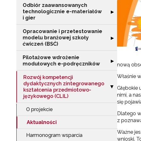
Odbiór zaawansowanych
technologicznie e-materiałów
Rozwiń sekcję "
▶
i gier
Opracowanie i przetestowanie
modelu branżowej szkoły
Rozwiń sekcję "
▶
ćwiczeń (BSĆ)
Pilotażowe wdrożenie
Rozwiń sekcję 
▶
modułowych e-podręczników
nową obse
Właśnie w
Rozwój kompetencji
dydaktycznych zintegrowanego
Zwiń sekcję "R
Głębokie 
▶
kształcenia przedmiotowo-
nimi, a na
językowego (CLIL)
się pojawia
O projekcie
Dlatego w 
z poznawa
Aktualności
Ważne jest
Harmonogram wsparcia
wnioski. 