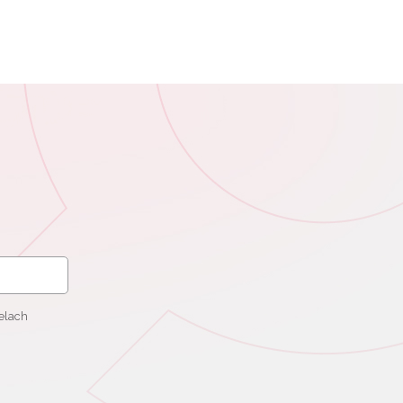
elach