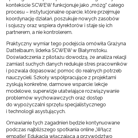
kontekście SCWEW funkcjonuje jako „mózg” całego
procesu – instytucjonalne oparcie, które przejmuje
koordynację działań, poszukuje nowych zasobów
i sojuszy oraz wspiera dyrektorów i staje się ich
partnerem, a nie kontrolerem.
Praktyczny wymiar tego podejścia omówiła Grażyna
Dattelbaum, liderka SCWEW w Białymstoku.
Doświadczenia z pilotażu dowodzą, że analiza relacji
zamiast suchych danych redukuje stres pracowników
i pozwala dopasować pomoc do realnych potrzeb
nauczycieli. Szkoły współpracujące z projektami
zyskują konkretne, darmowe wsparcie: lekcje
modelowe, superwizje ułatwiające rozwiązywanie
problemów wychowawczych oraz dostęp
do wypożyczalni sprzętu specjalistycznego
i technologii asystujących.
Newsletter ORE
Omawianie tych zagadnień będzie kontynuowane
podczas najbliższego spotkania online „Włącz
Zapisz się i bądź na bieżąco z najnowszymi
empatię! Edukacja włączająca a przywództwo