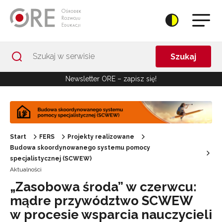
Przejdź do Nawigacji
Przejdź do stopki
Przejdź do treści artykułu
Szukaj
Newsletter ORE – zapisz się!
Start
FERS
Projekty realizowane
Budowa skoordynowanego systemu pomocy
specjalistycznej (SCWEW)
Aktualności
„Zasobowa środa” w czerwcu:
mądre przywództwo SCWEW
w procesie wsparcia nauczycieli