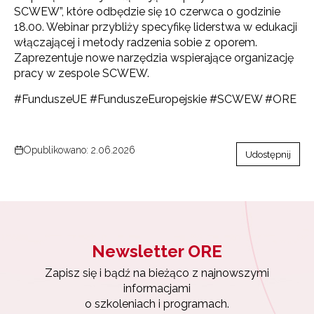
informacjami
SCWEW”, które odbędzie się 10 czerwca o godzinie
o szkoleniach i programach.
18.00. Webinar przybliży specyfikę liderstwa w edukacji
Adres e-mail:
włączającej i metody radzenia sobie z oporem.
Zaprezentuje nowe narzędzia wspierające organizację
pracy w zespole SCWEW.
Wyrażam zgodę na przetwarzanie moich danych
#FunduszeUE #FunduszeEuropejskie #SCWEW #ORE
osobowych przez ORE w celach marketingowych.
Zapisuję się
Opublikowano: 2.06.2026
Udostępnij
Newsletter ORE
Zapisz się i bądź na bieżąco z najnowszymi
informacjami
o szkoleniach i programach.