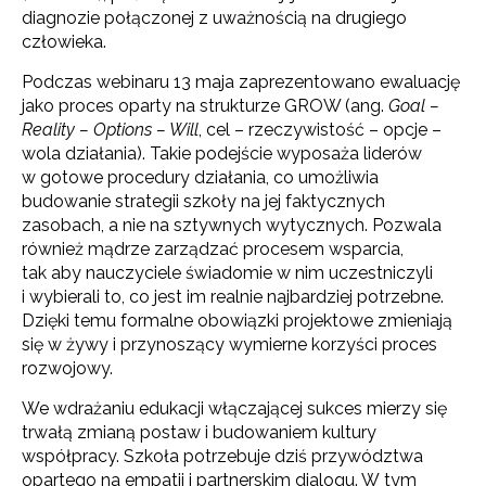
diagnozie połączonej z uważnością na drugiego
człowieka.
Podczas webinaru 13 maja zaprezentowano ewaluację
jako proces oparty na strukturze GROW (ang.
Goal –
Reality – Options – Will
, cel – rzeczywistość – opcje –
wola działania). Takie podejście wyposaża liderów
w gotowe procedury działania, co umożliwia
budowanie strategii szkoły na jej faktycznych
zasobach, a nie na sztywnych wytycznych. Pozwala
również mądrze zarządzać procesem wsparcia,
tak aby nauczyciele świadomie w nim uczestniczyli
i wybierali to, co jest im realnie najbardziej potrzebne.
Dzięki temu formalne obowiązki projektowe zmieniają
się w żywy i przynoszący wymierne korzyści proces
rozwojowy.
We wdrażaniu edukacji włączającej sukces mierzy się
trwałą zmianą postaw i budowaniem kultury
współpracy. Szkoła potrzebuje dziś przywództwa
opartego na empatii i partnerskim dialogu. W tym