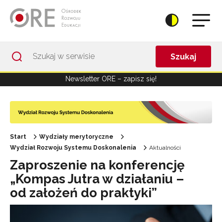
Przejdź do Nawigacji
Przejdź do stopki
Przejdź do treści artykułu
Szukaj
Newsletter ORE – zapisz się!
Start
Wydziały merytoryczne
Wydział Rozwoju Systemu Doskonalenia
Aktualności
Zaproszenie na konferencję
„Kompas Jutra w działaniu –
od założeń do praktyki”