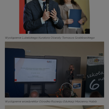
Wystąpienie Lubelskiego Kuratora Oświaty Tomasza Szabłowskiego
Wystąpienie wicedyrektor Ośrodka Rozwoju Edukacji Marzenny Habib