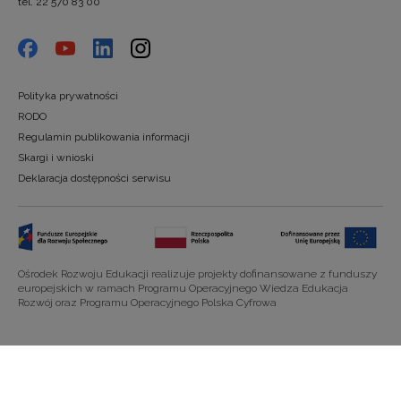
tel. 22 570 83 00
Polityka prywatności
RODO
Regulamin publikowania informacji
Skargi i wnioski
Deklaracja dostępności serwisu
Ośrodek Rozwoju Edukacji realizuje projekty dofinansowane z funduszy
europejskich w ramach Programu Operacyjnego Wiedza Edukacja
Rozwój oraz Programu Operacyjnego Polska Cyfrowa