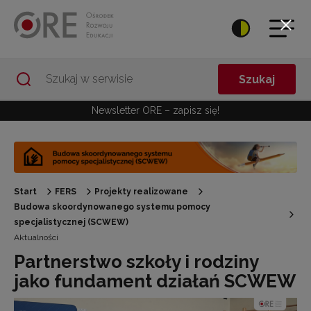
Przejdź do Nawigacji
Przejdź do stopki
Przejdź do treści artykułu
Szukaj
Newsletter ORE – zapisz się!
Start
FERS
Projekty realizowane
Budowa skoordynowanego systemu pomocy
specjalistycznej (SCWEW)
Aktualności
Partnerstwo szkoły i rodziny
jako fundament działań SCWEW