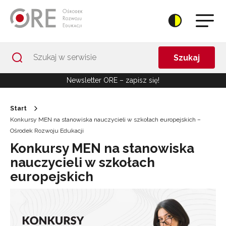
Przejdź do Nawigacji
Przejdź do stopki
Przejdź do treści artykułu
Szukaj
Newsletter ORE – zapisz się!
Start
Konkursy MEN na stanowiska nauczycieli w szkołach europejskich –
Ośrodek Rozwoju Edukacji
Konkursy MEN na stanowiska
nauczycieli w szkołach
europejskich