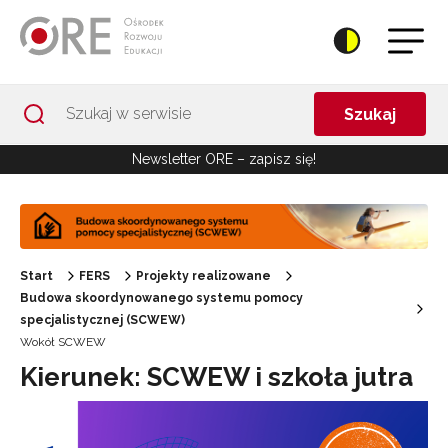
Przejdź do Nawigacji
Przejdź do stopki
Przejdź do treści artykułu
Szukaj
Newsletter ORE – zapisz się!
Start
FERS
Projekty realizowane
Budowa skoordynowanego systemu pomocy
specjalistycznej (SCWEW)
Wokół SCWEW
Kierunek: SCWEW i szkoła jutra