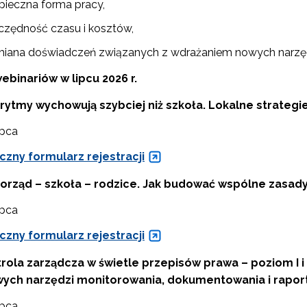
pieczna forma pracy,
czędność czasu i kosztów,
"Pilotażowe wdrożenie modułowych e-podręczników"
iana doświadczeń związanych z wdrażaniem nowych narzęd
binariów w lipcu 2026 r.
"Rozwój kompetencji dydaktycznych zintegrowanego kształcenia przedmio
rytmy wychowują szybciej niż szkoła. Lokalne strategi
ipca
czny formularz rejestracji
Rządowy program „Przyjazna szkoła”"
rząd – szkoła – rodzice. Jak budować wspólne zasad
ipca
Utworzenie i upowszechnienie portalu infozawodowe.men.gov.pl"
czny formularz rejestracji
rola zarządcza w świetle przepisów prawa – poziom I i
"Zindywidualizowane i spersonalizowane doradztwo metodyczne"
wych narzędzi monitorowania, dokumentowania i rapor
ipca