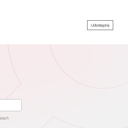
Udostępnij
elach