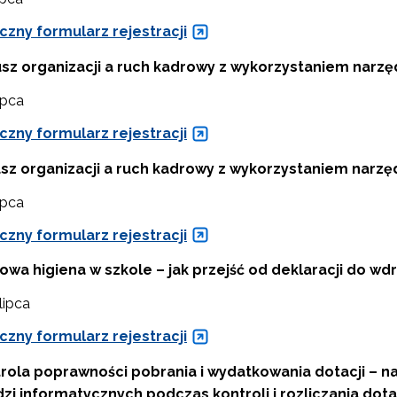
Rozwijanie metod i form wspierania uczennic i uczniów zdolnych"
czny formularz rejestracji
sz organizacji a ruch kadrowy z wykorzystaniem narzę
ipca
czny formularz rejestracji
sz organizacji a ruch kadrowy z wykorzystaniem narzę
ipca
czny formularz rejestracji
ewsletter ORE
owa higiena w szkole – jak przejść od deklaracji do w
isz się i bądź na bieżąco z najnowszymi informacjami
lipca
zkoleniach i programach.
es e-mail:
czny formularz rejestracji
rola poprawności pobrania i wydatkowania dotacji – n
zi informatycznych podczas kontroli i rozliczania dota