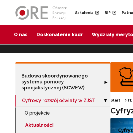
Przejdź do Nawigacji
Przejdź do stopki
Przejdź do treści artykułu
Szkolenia
BIP
Patro
O nas
Doskonalenie kadr
Wydziały meryt
Budowa skoordynowanego
systemu pomocy
Rozwiń sekcję 
▶
specjalistycznej (SCWEW)
Cyfrowy rozwój oświaty w ZJST
Zwiń sekcję "Cy
Start
FE
▶
Cyfry
O projekcie
Aktualności