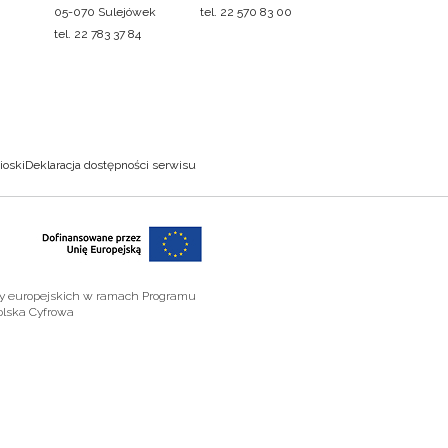
05-070 Sulejówek
tel. 22 570 83 00
tel. 22 783 37 84
ioski
Deklaracja dostępności serwisu
zy europejskich w ramach Programu
olska Cyfrowa