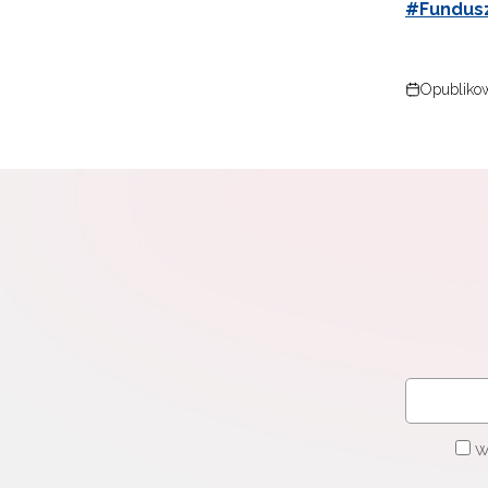
#Fundusz
Opubliko
W