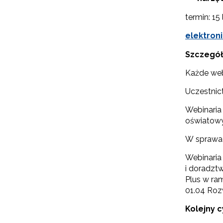
W
cel
termin: 15 
elektroni
Szczegół
Każde web
Uczestnict
Webinaria
oświatow
W sprawac
Webinaria
i doradzt
Plus w ra
01.04 Roz
Kolejny c