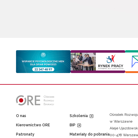
Ośrodek Rozwoju
O nas
Szkolenia
w Warszawie
Kierownictwo ORE
BIP
Aleje Ujazdowsk
Patronaty
Materiały do pobrania
00-478 Warsza