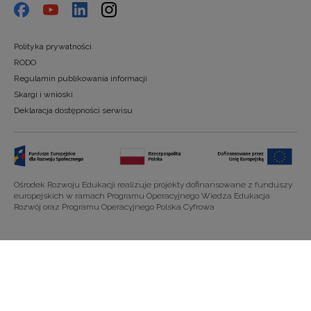
Polityka prywatności
RODO
Regulamin publikowania informacji
Skargi i wnioski
Deklaracja dostępności serwisu
Ośrodek Rozwoju Edukacji realizuje projekty dofinansowane z funduszy
europejskich w ramach Programu Operacyjnego Wiedza Edukacja
Rozwój oraz Programu Operacyjnego Polska Cyfrowa