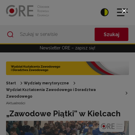
Przejdź do Nawigacji
Przejdź do stopki
Przejdź do treści artykułu
Szukaj
Newsletter ORE – zapisz się!
Start
Wydziały merytoryczne
Wydział Kształcenia Zawodowego i Doradztwa
Zawodowego
Aktualności
„Zawodowe Piątki” w Kielcach