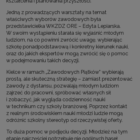
kształcenia i planowania przyszłości.
Jedną z prowadzących warsztaty na temat
właściwych wyborów zawodowych była
przedstawicielka WKZDZ ORE – Edyta Lepiarska.
W swoim wystąpieniu starała się wyjaśnić młodym
ludziom, na co powinni zwrócić uwagę, wybierając
szkołę ponadpodstawową i konkretny kierunek nauki,
oraz do jakich ekspertów mogą zwrócić się o pomoc
w podejmowaniu takich decyzji.
Kielce w ramach „Zawodowych Piątków” wybierają
prostą, ale skuteczną strategię – zamiast prezentować
zawody z dystansu, pozwalają młodym ludziom
zajrzeć do pracowni, spróbować własnych sił
i zobaczyć, jak wygląda codzienność nauki
w technikum czy szkoły branżowej. Poprzez kontakt
z realnym środowiskiem nauki młodzi ludzie mogą
odróżnić szkolny stereotyp od rzeczywistej oferty.
To duża pomoc w podjęciu decyzji. Młodzież na tym
etapie najczęściej potrzebuje nie ogólnych haseł,