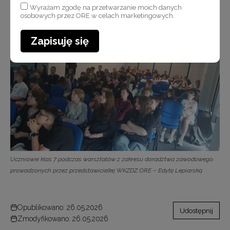
Wyrażam zgodę na przetwarzanie moich danych
osobowych przez ORE w celach marketingowych.
Uczniowie klas 7 podczas warsztatów praktycznych w zawodzie elektronika
Zapisuję się
Uczniowie klas 7 podczas warsztatów z zakresu doradztwa zawodowego
prowadzonych przez przedstawicielkę WKZDZ ORE – Edytę Lepiarską
Opublikowano: 26.05.2026
Udostępnij
Zmodyfikowano: 26.05.2026