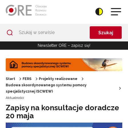
Przejdź do Nawigacji
Przejdź do stopki
Przejdź do treści artykułu
Szukaj
Newsletter ORE – zapisz się!
Start
FERS
Projekty realizowane
Budowa skoordynowanego systemu pomocy
specjalistycznej (SCWEW)
Aktualności
Zapisy na konsultacje doradcze
20 maja