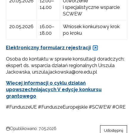
20.05.2026
12.00–
Utworzenie
14.00
i specjalistyczne wsparcie
SCWEW
20.05.2026
16.00–
Wniosek konkursowy krok
18.00
po kroku
Elektroniczny formularz rejestracji
Osoba do kontaktu w sprawie konsultacji doradczych:
ekspert ds. wsparcia działań regionalnych Urszula
Jackowska, urszula.jackowska@ore.edu.pl
Więcej informacji o cyklu działań
upowszechniających V edycję konkursu
grantowego
#FunduszeUE #FunduszeEuropejskie #SCWEW #ORE
Opublikowano: 7.05.2026
Udostępnij