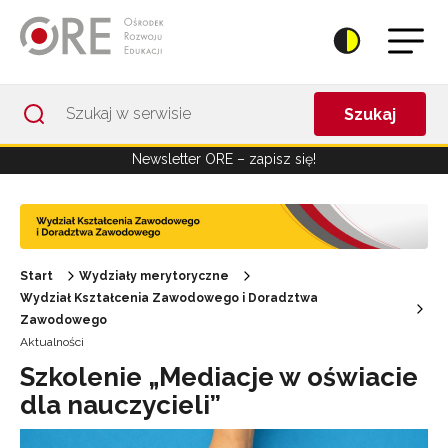
Przejdź do Nawigacji
Przejdź do stopki
Przejdź do treści artykułu
Szukaj
Newsletter ORE – zapisz się!
Start
Wydziały merytoryczne
Wydział Kształcenia Zawodowego i Doradztwa
Zawodowego
Aktualności
Szkolenie „Mediacje w oświacie
dla nauczycieli”