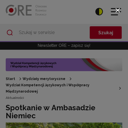
Przejdź do Nawigacji
Przejdź do stopki
Przejdź do treści artykułu
Szukaj
Newsletter ORE – zapisz się!
Start
Wydziały merytoryczne
Wydział Kompetencji Językowych i Współpracy
Międzynarodowej
Aktualności
Spotkanie w Ambasadzie
Niemiec