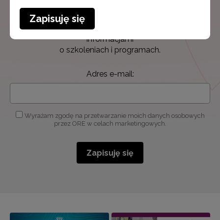
Newsletter ORE
Zapisuję się
Zapisz się i bądź na bieżąco z najnowszymi
informacjami
o szkoleniach i programach.
Adres e-mail:
Wyrażam zgodę na przetwarzanie moich danych osobowych
przez ORE w celach marketingowych.
Zapisuję się