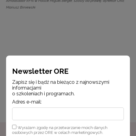
Ambasador RFN w Polsce Miguel Berger, szósty od prawej: dyrektor ORE
Mariusz Biniewski
Newsletter ORE
Zapisz się i bądź na bieżąco z najnowszymi
informacjami
o szkoleniach i programach.
Opublikowano: 28.05.2026
Adres e-mail:
Udostępnij
Wyrażam zgodę na przetwarzanie moich danych
osobowych przez ORE w celach marketingowych.