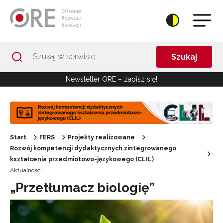
Przejdź do Nawigacji
Przejdź do stopki
Przejdź do treści artykułu
Szukaj
Newsletter ORE – zapisz się!
Start
FERS
Projekty realizowane
Rozwój kompetencji dydaktycznych zintegrowanego
kształcenia przedmiotowo-językowego (CLIL)
Aktualności
„Przetłumacz biologię”