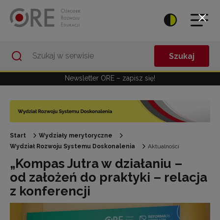
Przejdź do Nawigacji
Przejdź do stopki
Przejdź do treści artykułu
Szukaj
Newsletter ORE – zapisz się!
Start
Wydziały merytoryczne
Wydział Rozwoju Systemu Doskonalenia
Aktualności
„Kompas Jutra w działaniu –
od założeń do praktyki – relacja
z konferencji