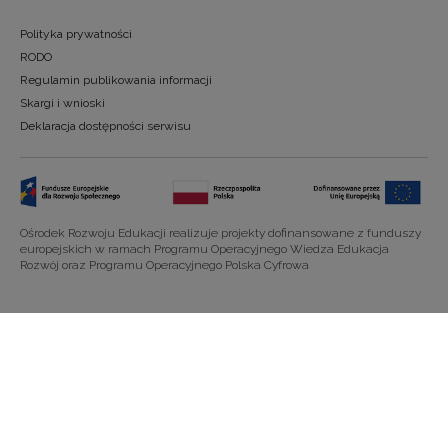
Polityka prywatności
RODO
Regulamin publikowania informacji
Skargi i wnioski
Deklaracja dostępności serwisu
Ośrodek Rozwoju Edukacji realizuje projekty dofinansowane z funduszy
europejskich w ramach Programu Operacyjnego Wiedza Edukacja
Rozwój oraz Programu Operacyjnego Polska Cyfrowa