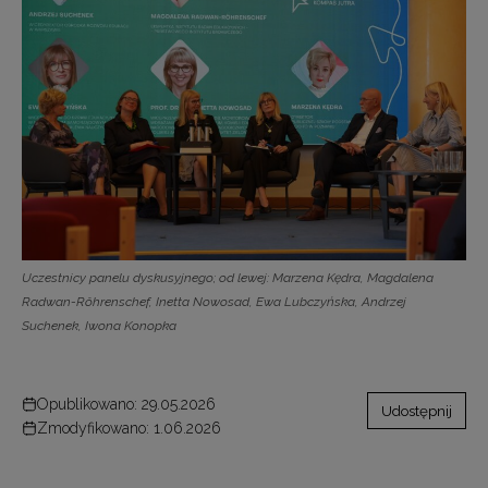
Uczestnicy panelu dyskusyjnego; od lewej: Marzena Kędra, Magdalena
Radwan-Rôhrenschef, Inetta Nowosad, Ewa Lubczyńska, Andrzej
Suchenek, Iwona Konopka
Opublikowano: 29.05.2026
Udostępnij
Zmodyfikowano: 1.06.2026