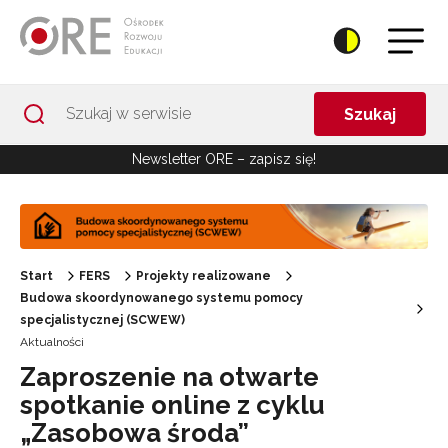
Przejdź do Nawigacji
Przejdź do stopki
Przejdź do treści artykułu
Szukaj
Newsletter ORE – zapisz się!
Start
FERS
Projekty realizowane
Budowa skoordynowanego systemu pomocy
specjalistycznej (SCWEW)
Aktualności
Zaproszenie na otwarte
spotkanie online z cyklu
„Zasobowa środa”