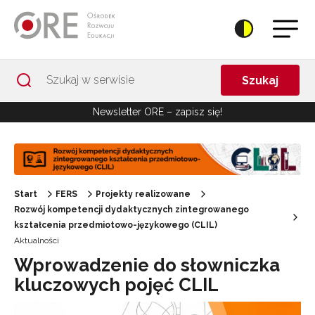
Przejdź do Nawigacji
Przejdź do stopki
Przejdź do treści artykułu
Szukaj
Newsletter ORE – zapisz się!
Start
FERS
Projekty realizowane
Rozwój kompetencji dydaktycznych zintegrowanego
kształcenia przedmiotowo-językowego (CLIL)
Aktualności
Wprowadzenie do słowniczka
kluczowych pojęć CLIL