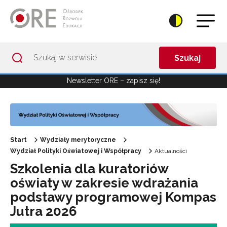
Przejdź do Nawigacji
Przejdź do stopki
Przejdź do treści artykułu
Szukaj
Newsletter ORE – zapisz się!
Start
Wydziały merytoryczne
Wydział Polityki Oświatowej i Współpracy
Aktualności
Szkolenia dla kuratoriów
oświaty w zakresie wdrażania
podstawy programowej Kompas
Jutra 2026